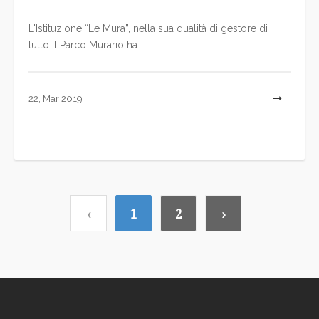
L'Istituzione “Le Mura”, nella sua qualità di gestore di
tutto il Parco Murario ha...
22, Mar 2019
L
‹
1
2
›