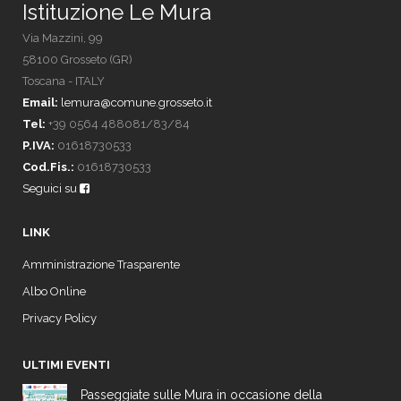
Istituzione Le Mura
Via Mazzini, 99
58100 Grosseto (GR)
Toscana - ITALY
Email:
lemura@comune.grosseto.it
Tel:
+39 0564 488081/83/84
P.IVA:
01618730533
Cod.Fis.:
01618730533
Seguici su
LINK
Amministrazione Trasparente
Albo Online
Privacy Policy
ULTIMI EVENTI
Passeggiate sulle Mura in occasione della