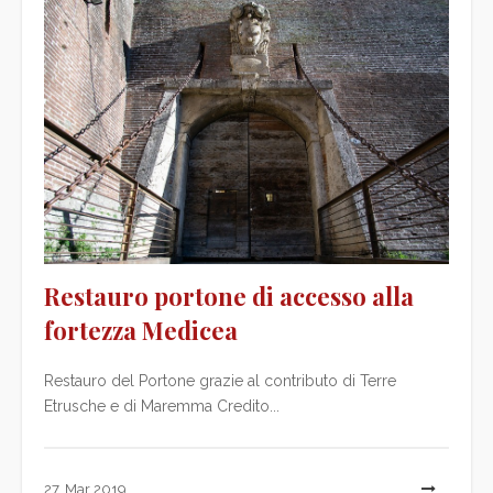
Restauro portone di accesso alla
fortezza Medicea
Restauro del Portone grazie al contributo di Terre
Etrusche e di Maremma Credito...
27, Mar 2019
L