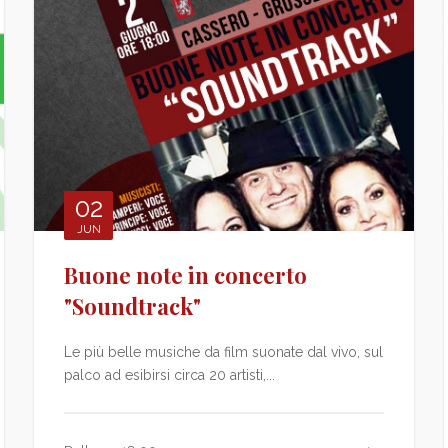
02
JUN
Buone note in concerto
"Soundtrack"
Le più belle musiche da film suonate dal vivo, sul
palco ad esibirsi circa 20 artisti,...