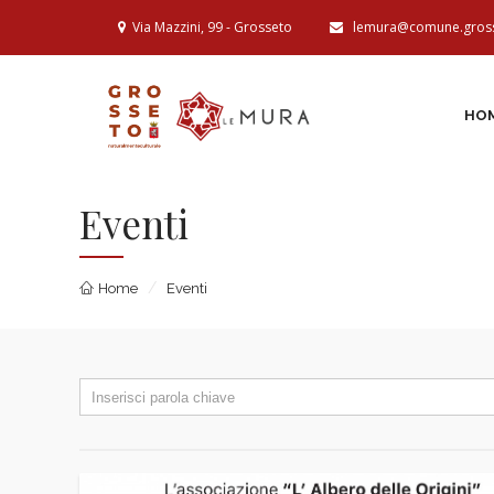
Via Mazzini, 99 - Grosseto
lemura@comune.gross
HO
Eventi
Home
Eventi