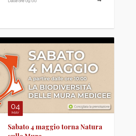
I TUTTO
Dalle ore 09:00
LEGGI TU
04
MAY
Sabato 4 maggio torna Natura