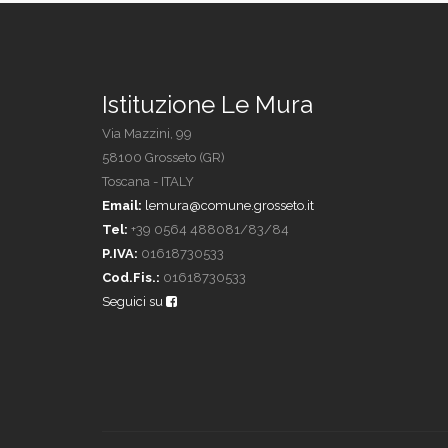
Istituzione Le Mura
Via Mazzini, 99
58100 Grosseto (GR)
Toscana - ITALY
Email:
lemura@comune.grosseto.it
Tel:
+39 0564 488081/83/84
P.IVA:
01618730533
Cod.Fis.:
01618730533
Seguici su