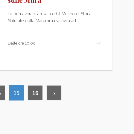
sulle Mura
La primavera è arrivata ed il Museo di Storia
Naturale della Maremma vi invita ad...
Dalle ore 10:00
LEGGI TU
I TUTTO
4
15
16
›