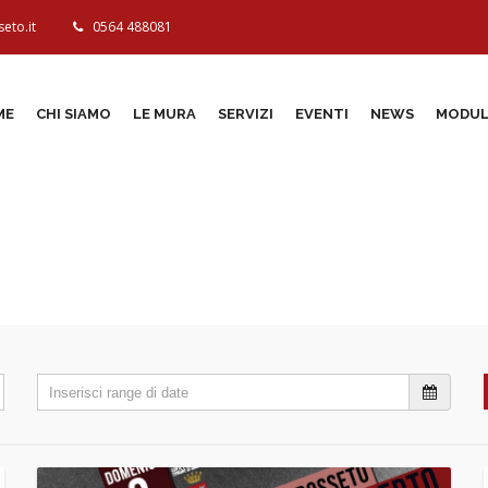
eto.it
0564 488081
ME
CHI SIAMO
LE MURA
SERVIZI
EVENTI
NEWS
MODUL