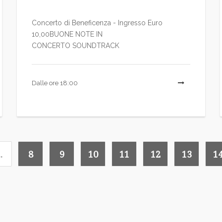
Concerto di Beneficenza - Ingresso Euro
10,00BUONE NOTE IN
CONCERTO SOUNDTRACK
LEGGI TUTTO
Dalle ore 18:00
LEGG
..
8
9
10
11
12
13
1