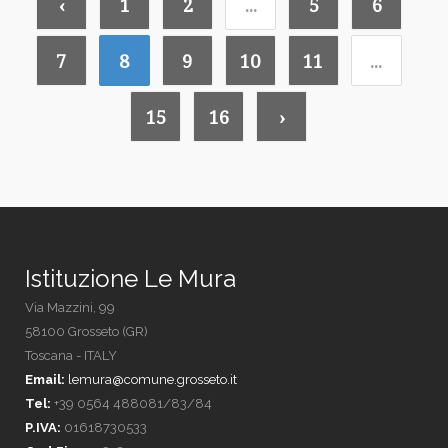
‹
1
2
...
5
6
7
8
9
10
11
...
15
16
›
Istituzione Le Mura
Via Mazzini, 99
58100 Grosseto (GR)
Toscana - ITALY
Email:
lemura@comune.grosseto.it
Tel:
+39 0564 488081/83/84
P.IVA:
01618730533