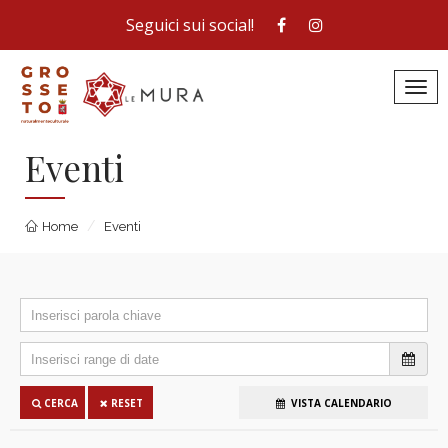
Seguici sui social!
Toggl
Eventi
Home
Eventi
VISTA CALENDARIO
CERCA
RESET