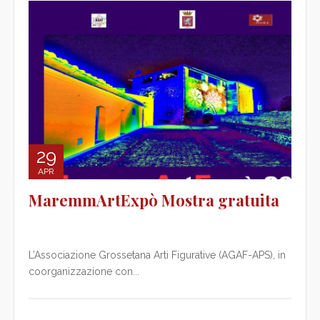
29
APR
MaremmArtExpò Mostra gratuita
L’Associazione Grossetana Arti Figurative (AGAF-APS), in
coorganizzazione con...