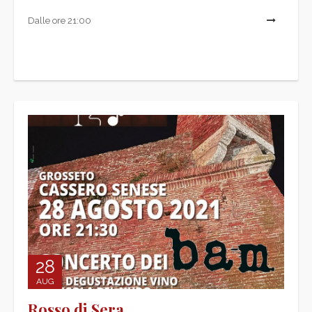
Dalle ore 21:00
L
28
AUG
Rosso di Sera