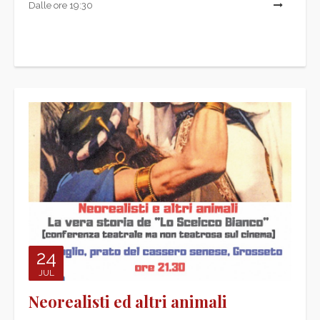
Dalle ore 19:30
L
24
JUL
Neorealisti ed altri animali