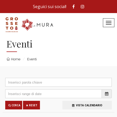
Seguici sui social!
Toggl
Eventi
Home
Eventi
VISTA CALENDARIO
CERCA
RESET