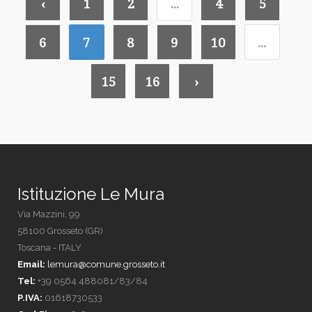
‹
1
2
...
4
5
6
7
8
9
10
...
15
16
›
Istituzione Le Mura
Via Mazzini, 99
58100 Grosseto (GR)
Toscana - ITALY
Email:
lemura@comune.grosseto.it
Tel:
+39 0564 488081/83/84
P.IVA:
01618730533